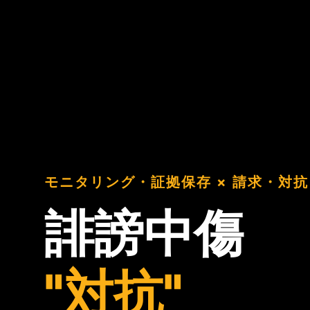
モニタリング・証拠保存 × 請求・対抗
誹謗中傷
"対抗"